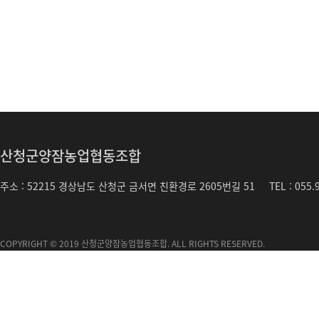
산청군양잠농업협동조합
주소 : 52215 경상남도 산청군 금서면 친환경로 2605번길 51 TEL : 055.973
COPYRIGHT © 2019 산청군양잠농업협동조합. ALL RIGHTS RESERVED.