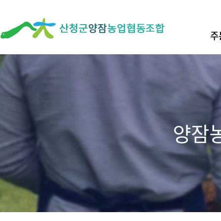
산
청
주
군
양
잠
농
업
협
동
양잠
조
합